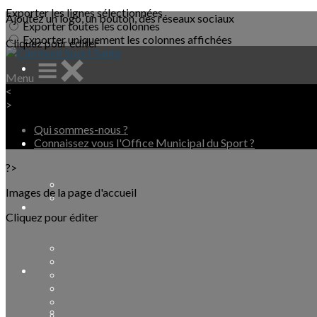
Exporter les lignes sélectionnées
Ajoutez un logo, un bouton, des réseaux sociaux
Exporter toutes les colonnes
Exporter uniquement les colonnes affichées
Cliquez pour éditer
Menu
<
>
Qui sommes-nous ?
Connaissez vous l'Office Municipal du Sport ?
?>
Images de la page d'accueil
Cliquez pour éditer