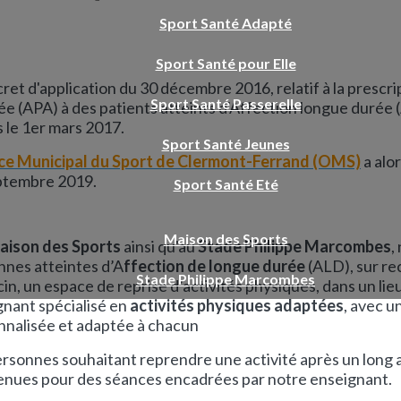
Sport Santé Adapté
Sport Santé pour Elle
ret d'application du 30 décembre 2016, relatif à la prescri
Sport Santé Passerelle
e (APA) à des patients atteints d'Affection longue durée 
 le 1er mars 2017.
Sport Santé Jeunes
ice Municipal du Sport de Clermont-Ferrand (OMS)
a alo
ptembre 2019.
Sport Santé Eté
Maison des Sports
aison des Sports
ainsi qu'au
Stade Philippe Marcombes
,
nnes atteintes d’A
ffection de longue durée
(ALD), sur r
Stade Philippe Marcombes
n, un espace de reprise d’activités physiques, dans un lie
gnant spécialisé en
activités physiques adaptées
, avec u
nnalisée et adaptée à chacun
rsonnes souhaitant reprendre une activité après un long a
enues pour des séances encadrées par notre enseignant.