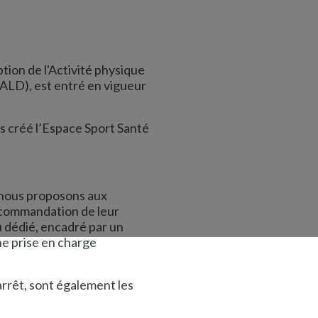
ption de l'Activité physique
(ALD), est entré en vigueur
rs créé l’Espace Sport Santé
 nous proposons aux
ecommandation de leur
u dédié, encadré par un
ne prise en charge
rrêt, sont également les