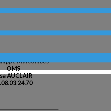
hilippe Marcombes
OMS
isa AUCLAIR
.08.03.24.70