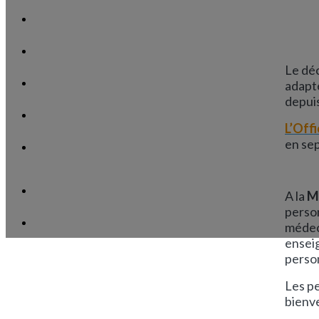
Le déc
adapté
depuis
L’Off
en se
A la
M
perso
médeci
ensei
perso
Les pe
bienv