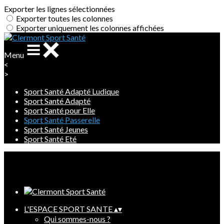
Exporter les lignes sélectionnées
Exporter toutes les colonnes
Exporter uniquement les colonnes affichées
Menu
<
>
Sport Santé Adapté Ludique
Sport Santé Adapté
Sport Santé pour Elle
Sport Santé Passerelle
Sport Santé Jeunes
Sport Santé Eté
Ajoutez un logo, un bouton, des réseaux sociaux
Cliquez pour éditer
L'ESPACE SPORT SANTE
▴
▾
Qui sommes-nous ?