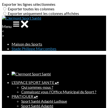
Exporter les lignes sélectionnées
Exporter toutes les colonnes
Exporter uniquement les colonnes affichées
Menu
<
>
Maison des Sports
Stade Philippe Marcombes
Ajoutez un logo, un bouton, des réseaux sociaux
Cliquez pour éditer
L'ESPACE SPORT SANTE
▴
▾
Qui sommes-nous ?
Connaissez vous l'Office Municipal du Sport ?
PRATIQUER
▴
▾
Sport Santé Adapté Ludique
Sport Santé Adapté